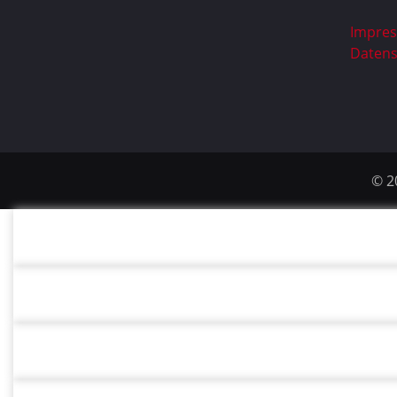
Impre
Datens
© 2