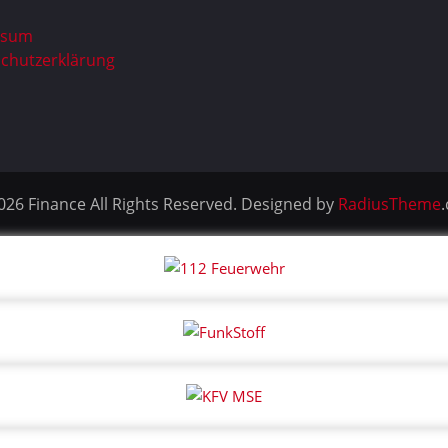
ssum
chutzerklärung
026 Finance All Rights Reserved. Designed by
RadiusTheme