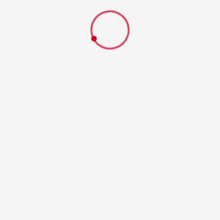
B122, Wesenberg Richtung Wustrow
weiterlesen
Brandeinsatz
19.01.2026 um 21:22 Uhr
hinter OA Richtung Ahrensberg
weiterlesen