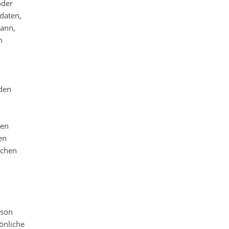
oder
daten,
kann,
n
den
ten
en
schen
rson
önliche