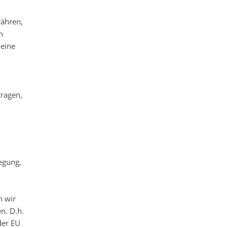
währen,
n
 eine
tragen,
egung,
n wir
n. D.h.
der EU