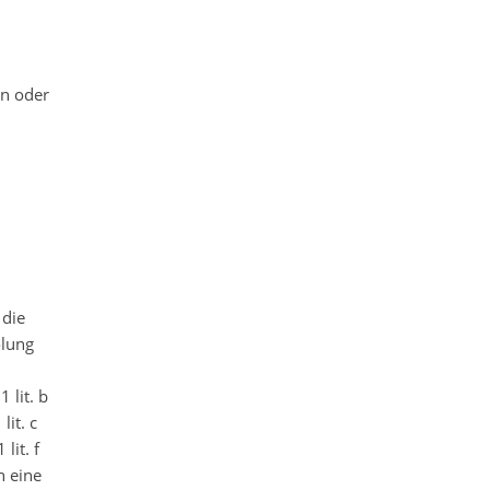
in oder
 die
olung
 lit. b
lit. c
lit. f
n eine