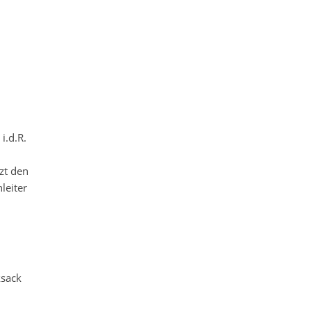
i.d.R.
tzt den
leiter
ksack