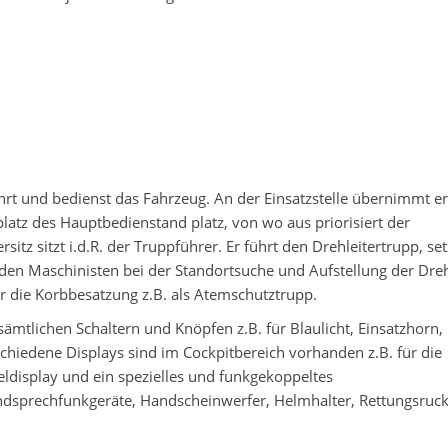
ährt und bedienst das Fahrzeug. An der Einsatzstelle übernimmt er 
atz des Hauptbedienstand platz, von wo aus priorisiert der
itz sitzt i.d.R. der Truppführer. Er führt den Drehleitertrupp, se
den Maschinisten bei der Standortsuche und Aufstellung der Dreh
ie Korbbesatzung z.B. als Atemschutztrupp.
sämtlichen Schaltern und Knöpfen z.B. für Blaulicht, Einsatzhorn,
hiedene Displays sind im Cockpitbereich vorhanden z.B. für die
ldisplay und ein spezielles und funkgekoppeltes
andsprechfunkgeräte, Handscheinwerfer, Helmhalter, Rettungsruc