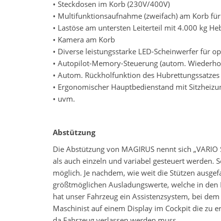
• Steckdosen im Korb (230V/400V)
• Multifunktionsaufnahme (zweifach) am Korb fü
• Lastöse am untersten Leiterteil mit 4.000 kg Heb
• Kamera am Korb
• Diverse leistungsstarke LED-Scheinwerfer für o
• Autopilot-Memory-Steuerung (autom. Wiederho
• Autom. Rückholfunktion des Hubrettungssatzes
• Ergonomischer Hauptbedienstand mit Sitzheizu
• uvm.
Abstützung
Die Abstützung von MAGIRUS nennt sich „VARIO Sy
als auch einzeln und variabel gesteuert werden. 
möglich. Je nachdem, wie weit die Stützen ausgef
größtmöglichen Ausladungswerte, welche in den 
hat unser Fahrzeug ein Assistenzsystem, bei de
Maschinist auf einem Display im Cockpit die zu e
da Fahrzeug verlassen werden muss.