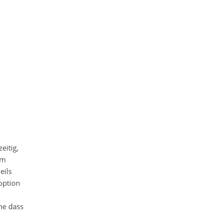
eitig,
mm
eils
option
ne dass