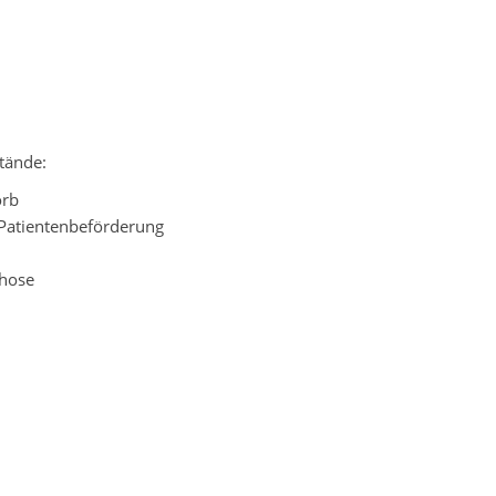
tände:
orb
 Patientenbeförderung
zhose