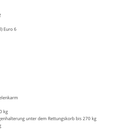
2
l) Euro 6
Gelenkarm
0 kg
genhalterung unter dem Rettungskorb bis 270 kg
g