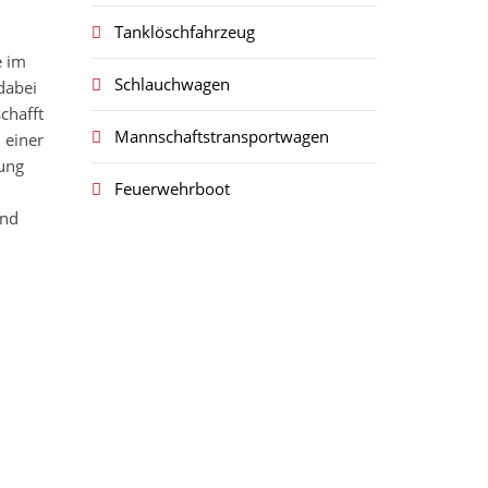
Tanklöschfahrzeug
e im
Schlauchwagen
dabei
chafft
Mannschaftstransportwagen
 einer
ung
Feuerwehrboot
m
und